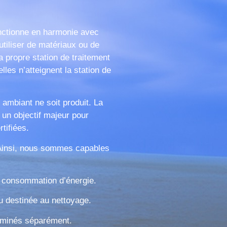
onctionne en harmonie avec
utiliser de matériaux ou de
propre station de traitement
lles n’atteignent la station de
ambiant ne soit produit. La
un objectif majeur pour
tifiées.
 Ainsi, nous sommes capables
la consommation d’énergie.
au destinée au nettoyage.
éliminés séparément.