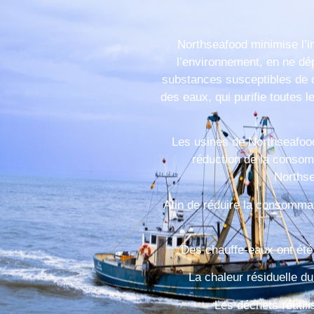
Northseafood minimise l’i
l’environnement, en ne dép
substances susceptibles de 
des eaux, qui purifie toutes l
Les usines de Northseafood
réduction de la consom
Northse
Afin de réduire la consomma
Des chauffe-eaux ont été 
La chaleur résiduelle du
Les déchets réutili