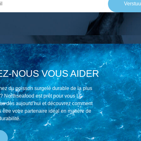
Verstuu
EZ-NOUS VOUS AIDER
ez du poisson surgelé durable de la plus
 ? Northseafood est prêt pour vous !
us dès aujourd’hui et découvrez comment
être votre partenaire idéal en matière de
durabilité.