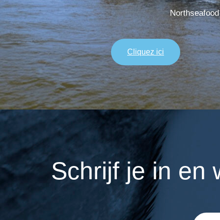
Northseafood 
Cliquez ici
Schrijf je in e