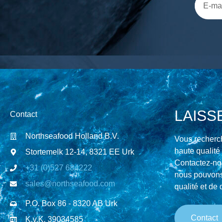
LAISS
Contact
Northseafood Holland B.V.
Vous recherch
haute qualité
Stortemelk 12-14, 8321 EE Urk
Contactez-no
+31 (0)527 684222
nous pouvons 
sales@northseafood.com
qualité et de 
P.O. Box 86 - 8320 AB Urk
Contact
K.v.K. 39034585