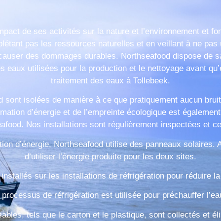
mpact de ses activités sur la nature et l’environnement et f
létant pas les ressources naturelles et en veillant à ne pas 
causer des dommages durables. Northseafood dispose de sa 
es eaux utilisées pour la production et le nettoyage avant qu’e
traitement des eaux à Tollebeek.
 sont isolées de manière à ce que pratiquement aucun bruit 
mation d’énergie et de l’empreinte écologique est également 
afood. Nos installations sont régulièrement inspectées et cer
tion d’énergie, Northseafood utilise des panneaux solaires.
d’utiliser l’énergie produite pour les deux sites.
installés sur les installations de réfrigération pour réduire 
 processus de réfrigération est utilisée pour préchauffer l’e
sables, tels que le carton et le plastique, sont collectés et 