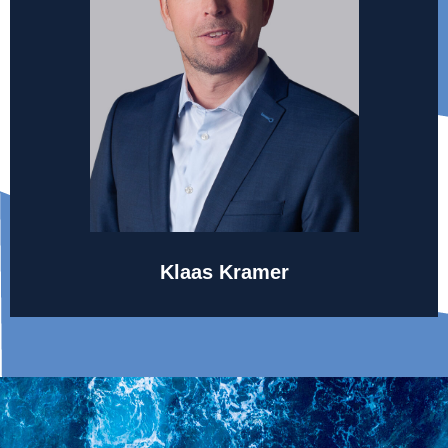
Sales Manager
klaaskramer @northseafood.com
+31 6 29139937
Mail Klaas
Klaas Kramer