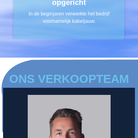
opgericht
In de beginjaren verwerkte het bedrijf
voornamelijk kabeljauw.
ONS VERKOOPTEAM