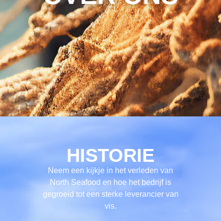
HISTORIE
Neem een kijkje in het verleden van
North Seafood en hoe het bedrijf is
gegroeid tot een sterke leverancier van
vis.