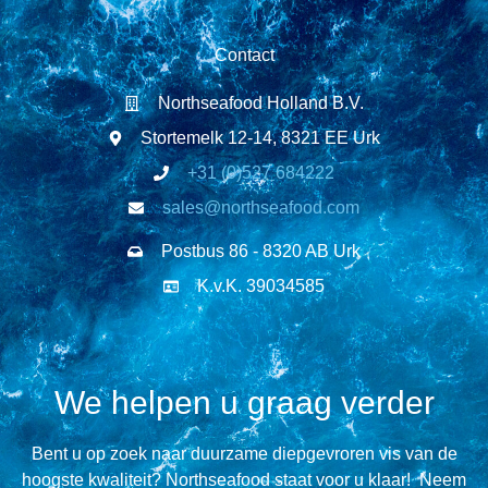
Contact
Northseafood Holland B.V.
Stortemelk 12-14, 8321 EE Urk
+31 (0)527 684222
sales@northseafood.com
Postbus 86 - 8320 AB Urk
K.v.K. 39034585
We helpen u graag verder
Bent u op zoek naar duurzame diepgevroren vis van de
hoogste kwaliteit? Northseafood staat voor u klaar! Neem