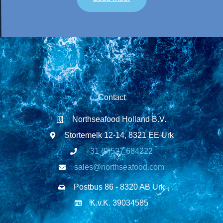
Contact
Northseafood Holland B.V.
Stortemelk 12-14, 8321 EE Urk
+31 (0)527 684222
sales@northseafood.com
Postbus 86 - 8320 AB Urk
K.v.K. 39034585