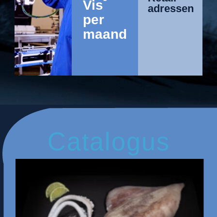
Vis
adressen
per
maand
Catalogus