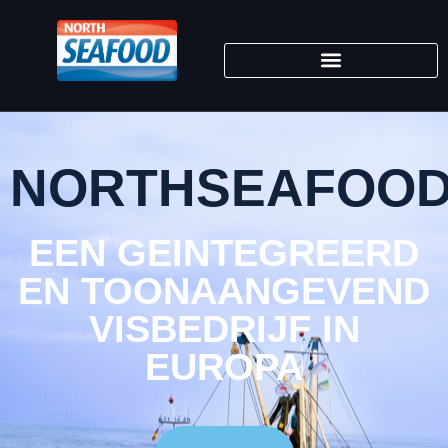
NORTHSEAFOO
EEN GEINTEGREERD
EN TOONAANGEVEND
VISBEDRIJF IN
EUROPA