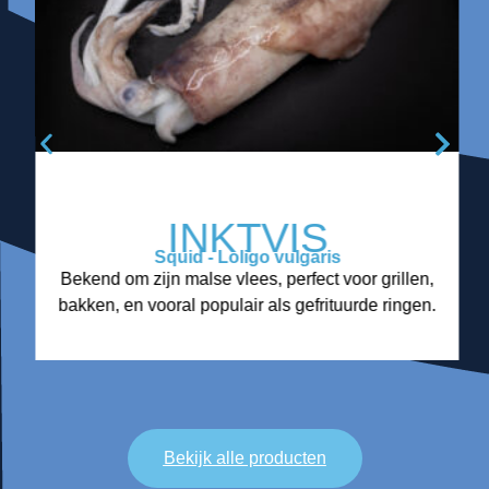
INKTVIS
Squid - Loligo vulgaris
Bekend om zijn malse vlees, perfect voor grillen,
bakken, en vooral populair als gefrituurde ringen.
Bekijk alle producten