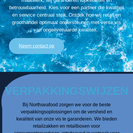
maatwerk, wij garanderen topkwaliteit en
betrouwbaarheid. Kies voor een partner die kwaliteit
en service centraal stelt. Ontdek hoe wij retail en
groothandel optimaal ondersteunen met verse vis
van ongeëvenaarde kwaliteit.
Neem contact op
VERPAKKINGSWIJZEN
Bij Northseafood zorgen we voor de beste
verpakkingsoplossingen om de versheid en
kwaliteit van onze vis te garanderen. We bieden
retailzakken en retailboxen voor