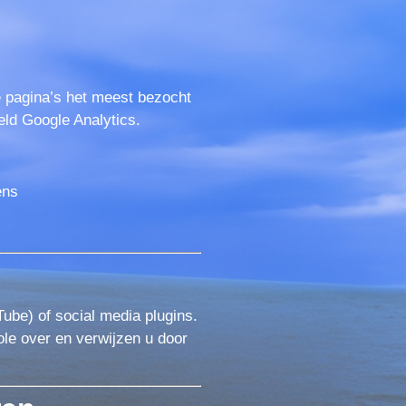
e pagina’s het meest bezocht
eld Google Analytics.
ens
ube) of social media plugins.
le over en verwijzen u door