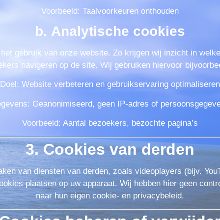
Voorbeeld: Taalvoorkeuren onthouden
b.
Analytische cookies
het gebruik van onze website. Zo krijgen wij inzicht in welk
ers navigeren op de site. Wij gebruiken hiervoor bijvoorbe
Doel: Website verbeteren en gebruikservaring optimaliseren
gevens: Geanonimiseerd, geen IP-adres of persoonsgegev
Voorbeeld: Aantal bezoekers, bezochte pagina’s
3. Cookies van derden
en van diensten van derden, zoals videoplayers (bijv. YouT
ookies plaatsen op uw apparaat. Wij hebben hier geen contro
naar hun eigen cookie- en privacybeleid.