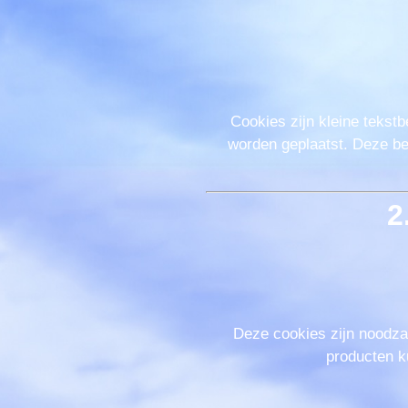
Cookies zijn kleine tekst
worden geplaatst. Deze be
2
Deze cookies zijn noodzak
producten k