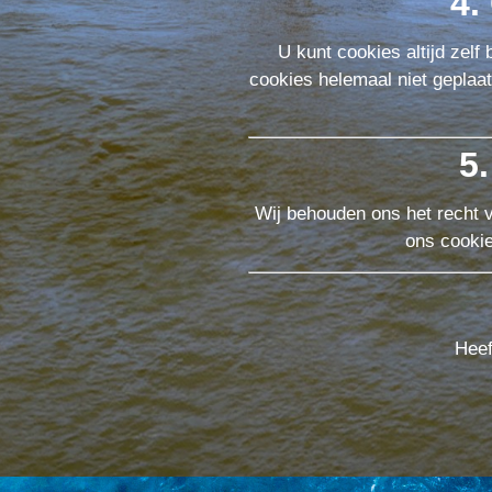
4.
U kunt cookies altijd zelf
cookies helemaal niet geplaa
5.
Wij behouden ons het recht vo
ons cookie
Heef