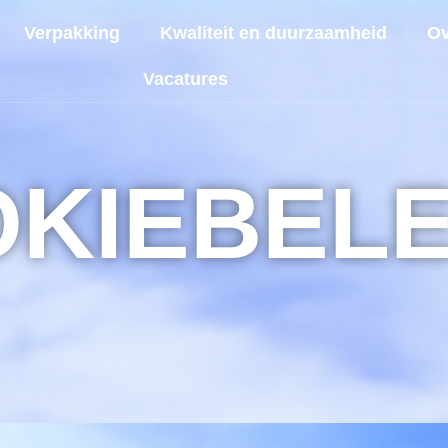
Verpakking
Kwaliteit en duurzaamheid
Ov
Vacatures
KIEBELE