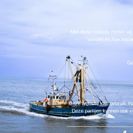
Met deze cookies meten wij 
worden en hoe bezoek
Ge
Onze website kan gebruik mak
Deze partijen kunnen ook c