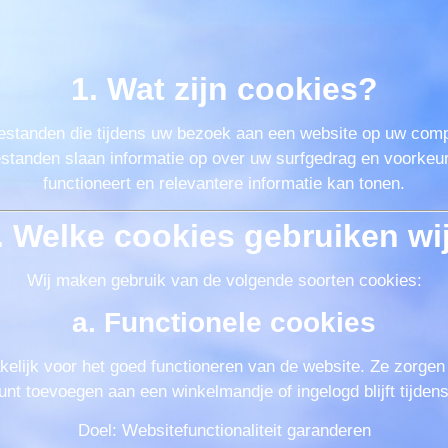
1. Wat zijn cookies?
bestanden die tijdens uw bezoek aan een website op uw comp
standen slaan informatie op over uw surfgedrag en voorkeur
functioneert en relevantere informatie kan tonen.
. Welke cookies gebruiken wi
Wij maken gebruik van de volgende soorten cookies:
a.
Functionele cookies
elijk voor het goed functioneren van de website. Ze zorgen 
unt toevoegen aan een winkelmandje of ingelogd blijft tijden
Doel: Websitefunctionaliteit garanderen