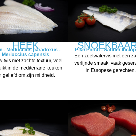
HEEK
SNOEKBAA
e - Merluccius paradoxus -
Pike Perch - Sander lucio
Merluccius capensis
Een zoetwatervis met een za
itvis met zachte textuur, veel
verfijnde smaak, vaak geser
uikt in de mediterrane keuken
in Europese gerechten.
n geliefd om zijn mildheid.