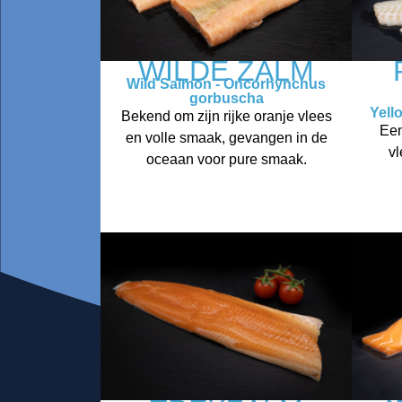
WILDE ZALM
Wild Salmon - Oncorhynchus
gorbuscha
Yell
Bekend om zijn rijke oranje vlees
Een
en volle smaak, gevangen in de
vl
oceaan voor pure smaak.