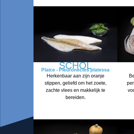
SCHOL
Plaice - Pleuronectes platessa
Herkenbaar aan zijn oranje
Be
stippen, geliefd om het zoete,
per
zachte vlees en makkelijk te
voo
bereiden.