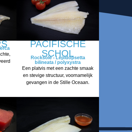
RS
PACIFISCHE
perca
SCHOL
chte,
Rocksole - Lepidopsetta
veerd
bilineata / polyxystra
Een platvis met een zachte smaak
en stevige structuur, voornamelijk
gevangen in de Stille Oceaan.