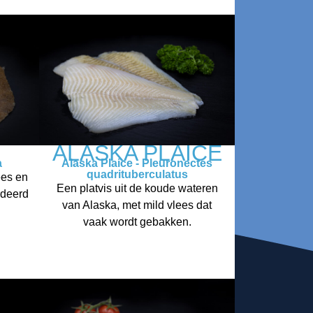
ALASKA PLAICE
a
Alaska Plaice - Pleuronectes
quadrituberculatus
ees en
Een platvis uit de koude wateren
rdeerd
van Alaska, met mild vlees dat
vaak wordt gebakken.