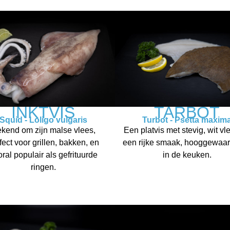
INKTVIS
TARBOT
Squid - Loligo vulgaris
Turbot - Psetta maxim
kend om zijn malse vlees,
Een platvis met stevig, wit vl
fect voor grillen, bakken, en
een rijke smaak, hooggewaa
ral populair als gefrituurde
in de keuken.
ringen.