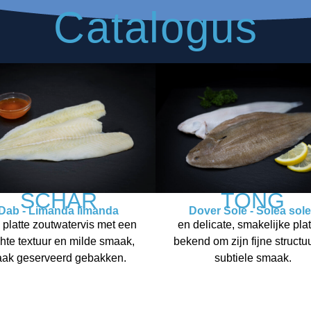
Catalogus
SCHAR
TONG
Dab - Limanda limanda
Dover Sole - Solea sol
 platte zoutwatervis met een
en delicate, smakelijke plat
hte textuur en milde smaak,
bekend om zijn fijne structu
aak geserveerd gebakken.
subtiele smaak.