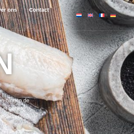
er ons
Contact
N
ten binnen de
 het gehele
onservering,