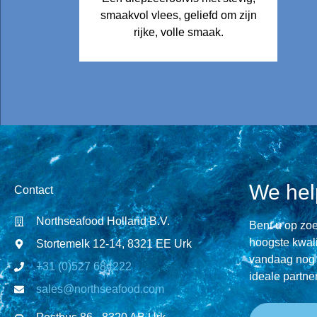
smaakvol vlees, geliefd om zijn
rijke, volle smaak.
We hel
Contact
Northseafood Holland B.V.
Bent u op zo
hoogste kwali
Stortemelk 12-14, 8321 EE Urk
vandaag nog 
+31 (0)527 684222
ideale partne
sales@northseafood.com