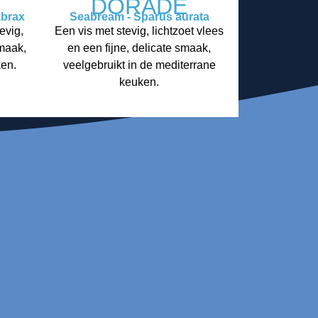
S
DORADE
abrax
Seabream - Sparus aurata
evig,
Een vis met stevig, lichtzoet vlees
maak,
en een fijne, delicate smaak,
ken.
veelgebruikt in de mediterrane
keuken.