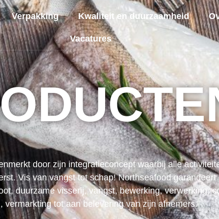
Verpakking
Kwaliteit en duurzaamheid
Ov
Vacatures
RODUCTE
merkt door zijn integratieconcept waarbij alle activitei
rst. Vis van vangst tot schap! Northseafood garandeert
loot, duurzame visserij, vangst, bewerking, verwerking, c
, vermarkting tot aan belevering van zijn afnemers.