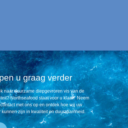
pen u graag verder
ek naar duurzame diepgevroren vis van de
teit? Northseafood staat voor u klaar! Neem
contact met ons op en ontdek hoe wij uw
r kunnen zijn in kwaliteit en duurzaamheid.