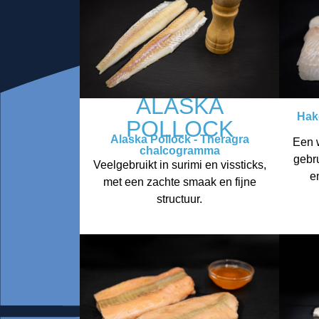
ALASKA
Hak
POLLOCK
Alaska Pollock - Theragra
Een w
chalcogramma
gebr
Veelgebruikt in surimi en vissticks,
e
met een zachte smaak en fijne
structuur.