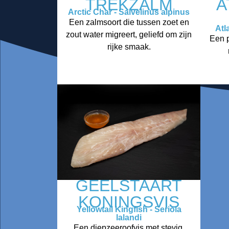
TREKZALM
A
Arctic Char - Salvelinus alpinus
Een zalmsoort die tussen zoet en
Atl
zout water migreert, geliefd om zijn
Een p
rijke smaak.
GEELSTAART
KONINGSVIS
Yellowtail Kingfish - Seriola
lalandi
Een diepzeeroofvis met stevig,