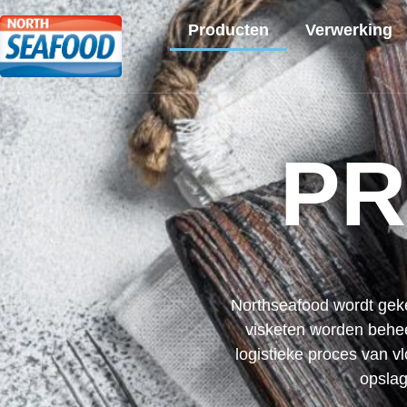
Producten
Verwerking
P
Northseafood wordt geken
visketen worden behee
logistieke proces van v
opslag