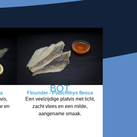
BOT
ea
Flounder - Platichthys flesus
vis,
Een veelzijdige platvis met licht,
ur en
zacht vlees en een milde,
aangename smaak.