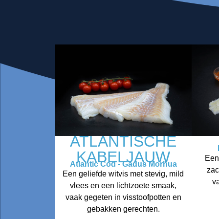
ATLANTISCHE
KABELJAUW
Een
Atlantic Cod - Gadus Morhua
zac
Een geliefde witvis met stevig, mild
v
vlees en een lichtzoete smaak,
vaak gegeten in visstoofpotten en
gebakken gerechten.