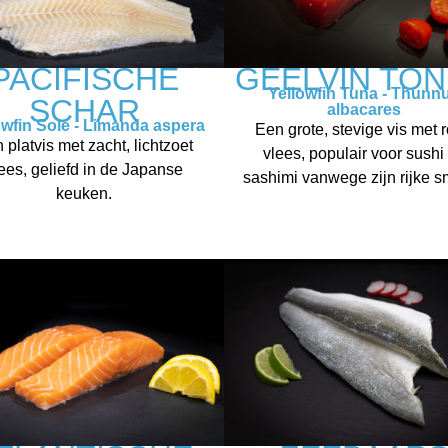
PACIFISCHE
GEELVIN TON
Yellowfin Tuna - Thunn
SCHAR
albacares
owfin Sole - Limanda aspera
Een grote, stevige vis met 
 platvis met zacht, lichtzoet
vlees, populair voor sushi
ees, geliefd in de Japanse
sashimi vanwege zijn rijke 
keuken.