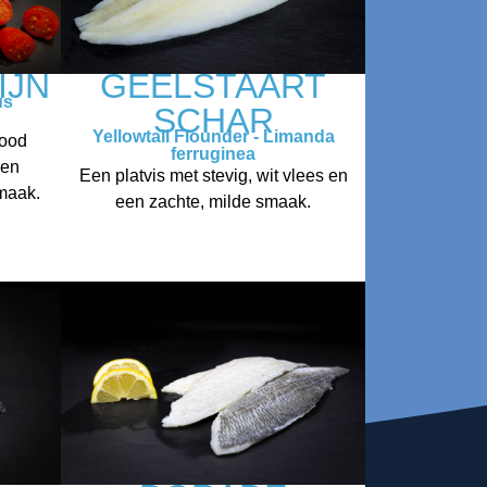
IJN
GEELSTAART
us
SCHAR
Yellowtail Flounder - Limanda
rood
ferruginea
 en
Een platvis met stevig, wit vlees en
smaak.
een zachte, milde smaak.