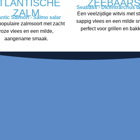
TLANTISCHE
ZEEBAAR
Seabass - Dicentrarchus l
ZALM
Een veelzijdige witvis met st
antic Salmon - Salmo salar
sappig vlees en een milde s
opulaire zalmsoort met zacht
perfect voor grillen en bak
roze vlees en een milde,
aangename smaak.